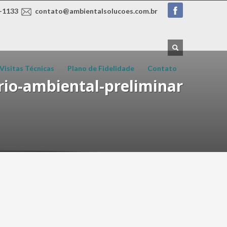
-1133
contato@ambientalsolucoes.com.br
Visitas Técnicas
Plano de Fidelidade
Contato
rio-ambiental-preliminar