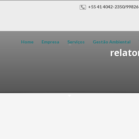
+55 41 4042-2350/99826
Home
Empresa
Serviços
Gestão Ambiental
relato