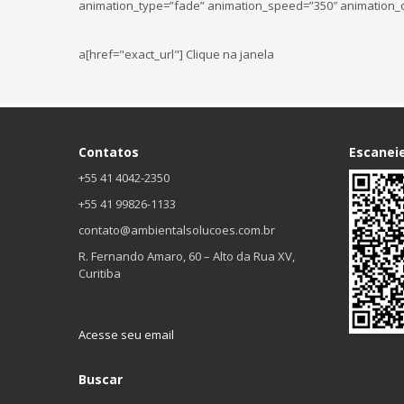
animation_type=”fade” animation_speed=”350″ animation_or
a[href="exact_url"] Clique na janela
Contatos
Escanei
+55 41 4042-2350
+55 41 99826-1133
contato@ambientalsolucoes.com.br
R. Fernando Amaro, 60 – Alto da Rua XV,
Curitiba
Acesse seu email
Buscar