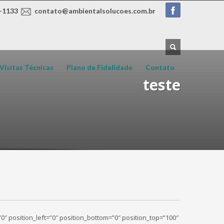
-1133
contato@ambientalsolucoes.com.br
Visitas Técnicas
Plano de Fidelidade
Contato
teste
”0″ position_left=”0″ position_bottom=”0″ position_top=”100″