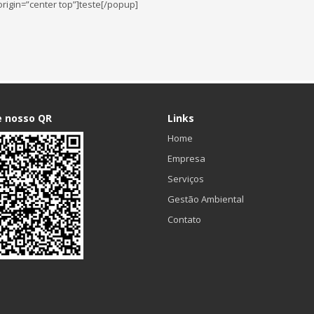
igin=”center top”]teste[/popup]
e nosso QR
Links
Home
Empresa
Serviços
Gestão Ambiental
Contato