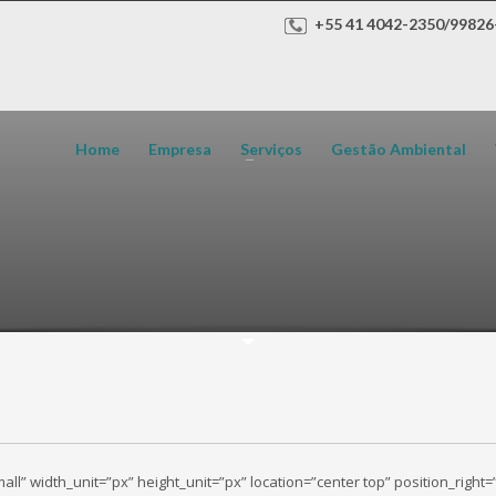
+55 41 4042-2350/99826
Home
Empresa
Serviços
Gestão Ambiental
ll” width_unit=”px” height_unit=”px” location=”center top” position_right=