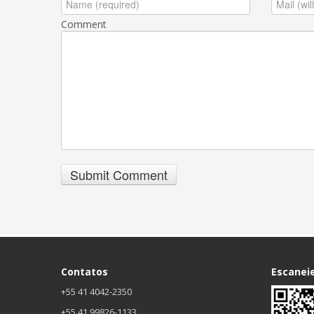
Comment
Contatos
Escanei
+55 41 4042-2350
+55 41 99826-1133