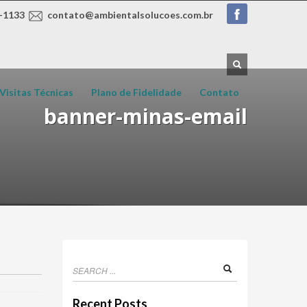
-1133
contato@ambientalsolucoes.com.br
Visitas Técnicas
Plano de Fidelidade
Contato
banner-minas-email
Recent Posts