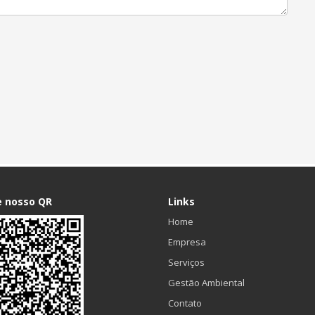
e nosso QR
Links
Home
Empresa
Serviços
Gestão Ambiental
Contato