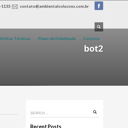
-1133
contato@ambientalsolucoes.com.br
Visitas Técnicas
Plano de Fidelidade
Contato
bot2
Recent Posts