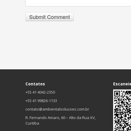
Contatos
Escanei
+55 41 4042-2350
+55 41 99826-1133
contato@ambientalsolucoes.com.br
R. Fernando Amaro, 60 – Alto da Rua XV,
Curitiba