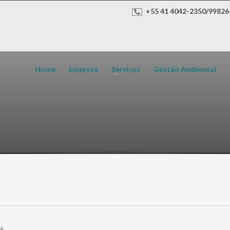
+55 41 4042-2350/99826
Home
Empresa
Serviços
Gestão Ambiental
A