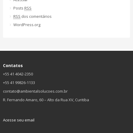
Posts
RSS
RSS
dos comentários
WordPress.org
Contatos
+55 41 4042-2350
+55 41 99826-1133
contato@ambientalsolucoes.com.br
R. Fernando Amaro, 60 – Alto da Rua XV, Curitiba
Acesse seu email