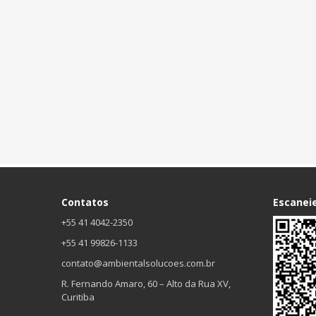
Contatos
Escanei
+55 41 4042-2350
+55 41 99826-1133
contato@ambientalsolucoes.com.br
R. Fernando Amaro, 60 – Alto da Rua XV,
Curitiba