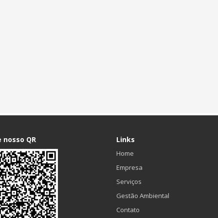
e nosso QR
Links
Home
Empresa
Serviços
Gestão Ambiental
Contato