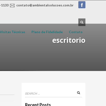
-1133
contato@ambientalsolucoes.com.br
Visitas Técnicas
Plano de Fidelidade
Contato
escritorio
Recent Posts