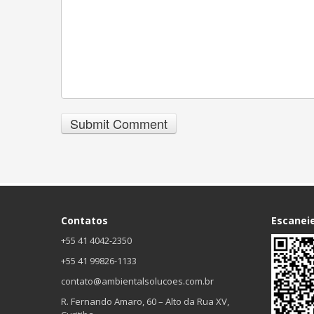
Contatos
Escanei
+55 41 4042-2350
+55 41 99826-1133
contato@ambientalsolucoes.com.br
R. Fernando Amaro, 60 – Alto da Rua XV,