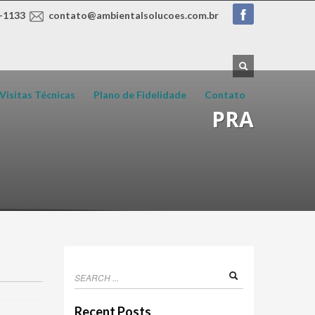
-1133
contato@ambientalsolucoes.com.br
Visitas Técnicas
Plano de Fidelidade
Contato
PRA
Recent Posts