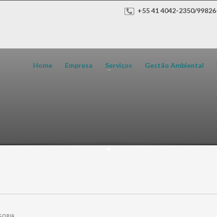
+55 41 4042-2350/99826
Home
Empresa
Serviços
Gestão Ambiental
GORIA