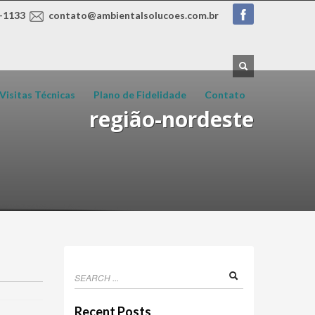
-1133
contato@ambientalsolucoes.com.br
Visitas Técnicas
Plano de Fidelidade
Contato
região-nordeste
Recent Posts