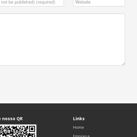
e nosso QR
Links
Home
Empresa