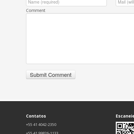
Comment
Contatos
Escanei
+55 41 4042-2350
+55 41 99826-1133